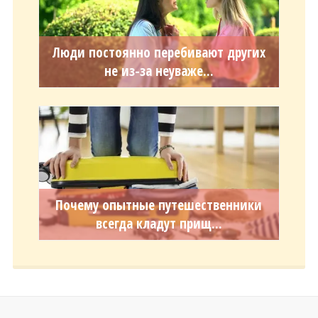
Люди постоянно перебивают других
не из-за неуваже...
Почему опытные путешественники
всегда кладут прищ...