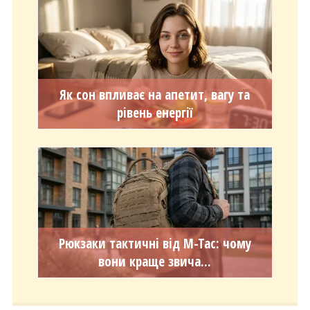
Як сон впливає на апетит, вагу та
рівень енергії
Рюкзаки тактичні від M-Tac: чому
вони краще звича...