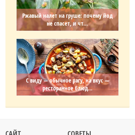
Ржавый налет на груше: почему йод
не спасет, и чт...
С виду — обычное рагу, на вкус —
ресторанное блюд...
САЙТ
СОВЕТЫ