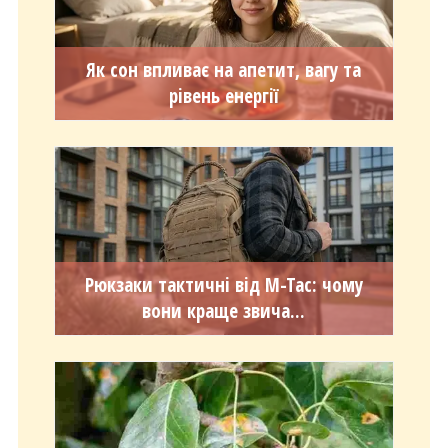
Як сон впливає на апетит, вагу та
рівень енергії
Рюкзаки тактичні від M-Tac: чому
вони краще звича...