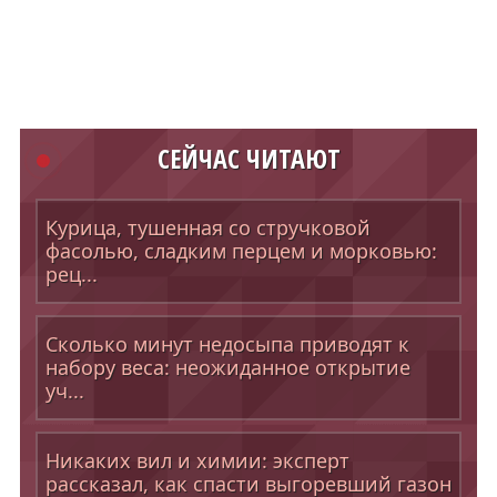
СЕЙЧАС ЧИТАЮТ
Курица, тушенная со стручковой
фасолью, сладким перцем и морковью:
рец...
Сколько минут недосыпа приводят к
набору веса: неожиданное открытие
уч...
Никаких вил и химии: эксперт
рассказал, как спасти выгоревший газон