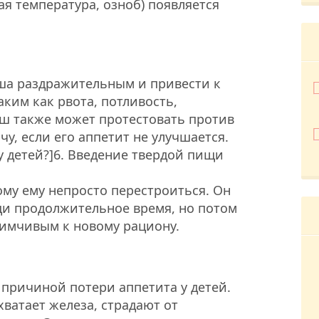
я температура, озноб) появляется
ша раздражительным и привести к
ким как рвота, потливость,
ыш также может протестовать против
у, если его аппетит не улучшается.
у детей?]6. Введение твердой пищи
ому ему непросто перестроиться. Он
щи продолжительное время, но потом
иимчивым к новому рациону.
причиной потери аппетита у детей.
ватает железа, страдают от