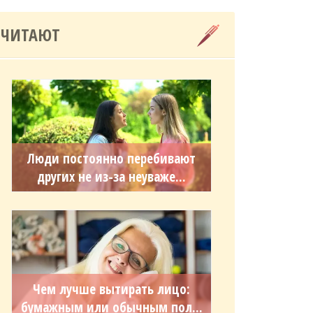
 ЧИТАЮТ
Люди постоянно перебивают
других не из-за неуваже...
Чем лучше вытирать лицо:
бумажным или обычным пол...