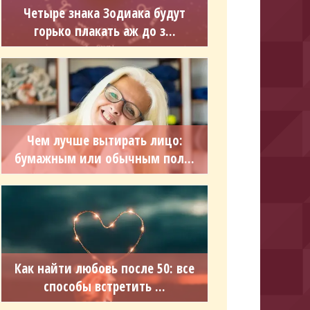
Четыре знака Зодиака будут
горько плакать аж до з...
Чем лучше вытирать лицо:
бумажным или обычным пол...
Как найти любовь после 50: все
способы встретить ...