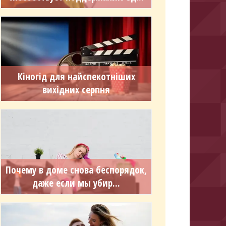
Кіногід для найспекотніших
вихідних серпня
Почему в доме снова беспорядок,
даже если мы убир...