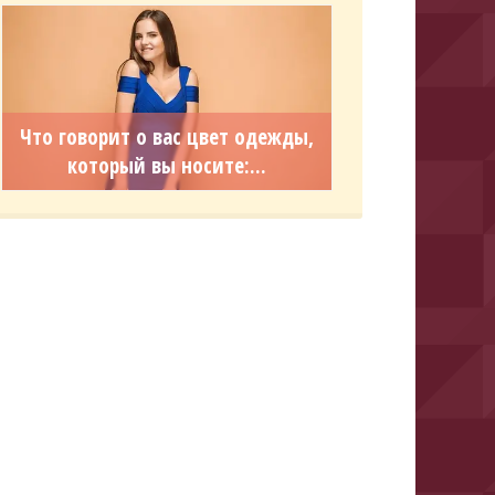
Что говорит о вас цвет одежды,
который вы носите:...