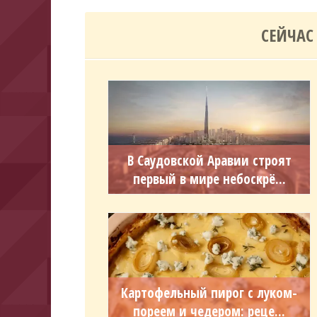
СЕЙЧАС
В Саудовской Аравии строят
первый в мире небоскрё...
Картофельный пирог с луком-
пореем и чедером: реце...