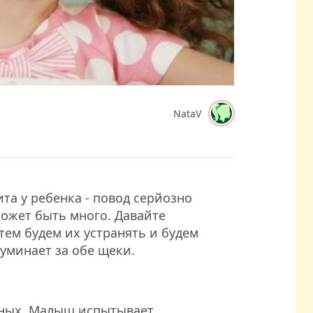
NataV
та у ребенка - повод серйозно
может быть много. Давайте
тем будем их устранять и будем
о уминает за обе щеки.
авных. Малыш испытывает