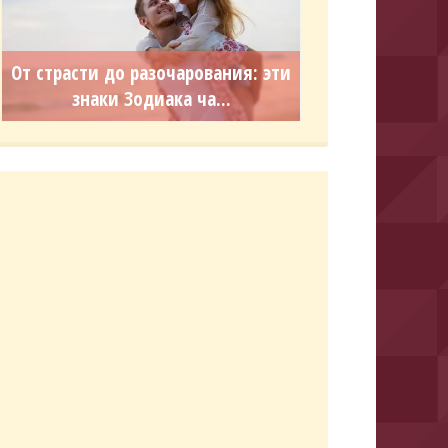
От страсти до разочарования: эти
знаки Зодиака ча...