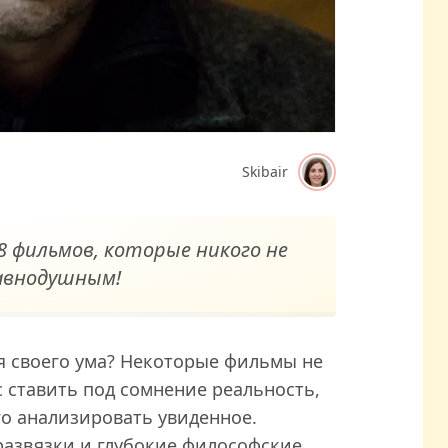
Skibair
8 фильмов, которые никого не
авнодушным!
я своего ума? Некоторые фильмы не
с ставить под сомнение реальность,
го анализировать увиденное.
азвязки и глубокие философские