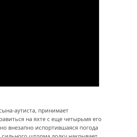
сына-аутиста, принимает
равиться на яхте с еще четырьмя его
 но внезапно испортившаяся погода
а сильного шторма лодку накрывает