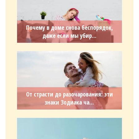
Почему в доме снова беспорядок,
даже если мы убир...
От страсти до разочарования: эти
знаки Зодиака ча...