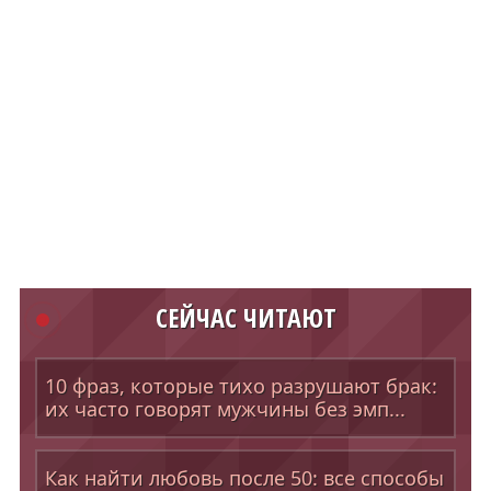
СЕЙЧАС ЧИТАЮТ
10 фраз, которые тихо разрушают брак:
их часто говорят мужчины без эмп...
Как найти любовь после 50: все способы