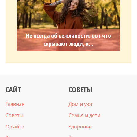
Не всегда об вежливости: вот что
скрывают люди, к...
САЙТ
СОВЕТЫ
Главная
Дом и уют
Советы
Семья и дети
О сайте
Здоровье