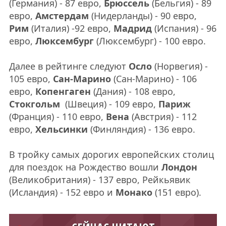
(Германия) - 87 евро,
Брюссель
(Бельгия) - 89
евро,
Амстердам
(Нидерланды) - 90 евро,
Рим
(Италия) -92 евро,
Мадрид
(Испания) - 96
евро,
Люксембург
(Люксембург) - 100 евро.
Далее в рейтинге следуют
Осло
(Норвегия) -
105 евро,
Сан-Марино
(Сан-Марино) - 106
евро,
Копенгаген
(Дания) - 108 евро,
Стокгольм
(Швеция) - 109 евро,
Париж
(Франция) - 110 евро,
Вена
(Австрия) - 112
евро,
Хельсинки
(Финляндия) - 136 евро.
В тройку самых дорогих европейских столиц
для поездок на Рождество вошли
Лондон
(Великобритания) - 137 евро, Рейкьявик
(Исландия) - 152 евро и
Монако
(151 евро).