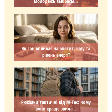
молодежь выбрасы...
Як сон впливає на апетит, вагу та
рівень енергії
Рюкзаки тактичні від M-Tac: чому
вони краще звича...