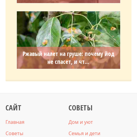
Ржавый налет на груше: почему йод
не спасет, и чт...
САЙТ
СОВЕТЫ
Главная
Дом и уют
Советы
Семья и дети