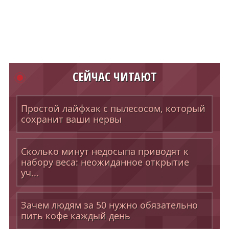
СЕЙЧАС ЧИТАЮТ
Простой лайфхак с пылесосом, который
сохранит ваши нервы
Сколько минут недосыпа приводят к
набору веса: неожиданное открытие
уч...
Зачем людям за 50 нужно обязательно
пить кофе каждый день