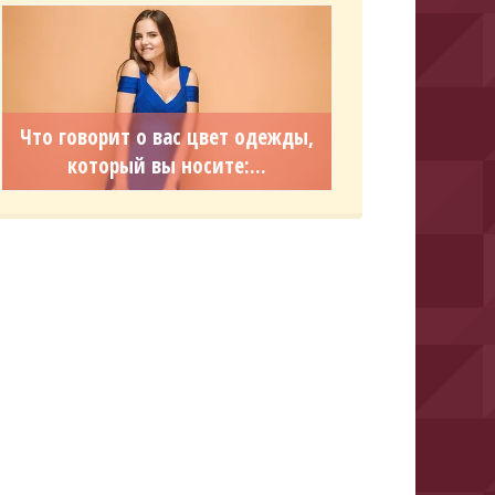
Что говорит о вас цвет одежды,
который вы носите:...