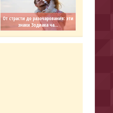
От страсти до разочарования: эти
знаки Зодиака ча...