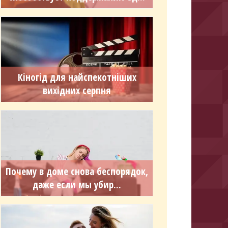
Кіногід для найспекотніших
вихідних серпня
Почему в доме снова беспорядок,
даже если мы убир...