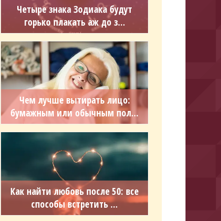
Четыре знака Зодиака будут
горько плакать аж до з...
Чем лучше вытирать лицо:
бумажным или обычным пол...
Как найти любовь после 50: все
способы встретить ...