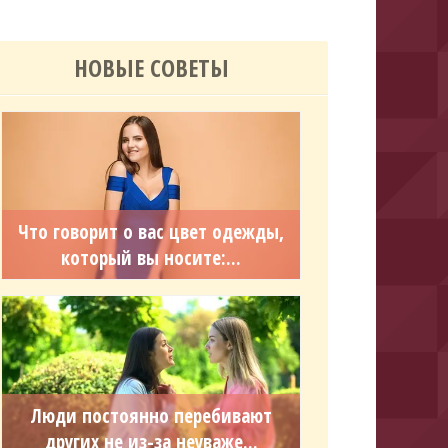
НОВЫЕ СОВЕТЫ
Что говорит о вас цвет одежды,
который вы носите:...
Люди постоянно перебивают
других не из-за неуваже...