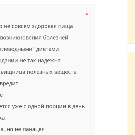
 не совсем здоровая пища
 возникновения болезней
углеводными" диетами
одании не так надежна
овищница полезных веществ
 вредит
е
тся уже с одной порции в день
ка
а, но не панацея