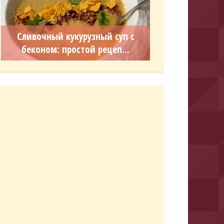
Сливочный кукурузный суп с
беконом: простой рецеп...