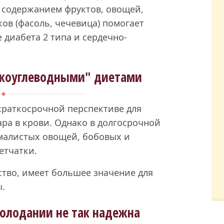
 содержанием фруктов, овощей,
ов (фасоль, чечевица) помогает
е диабета 2 типа и сердечно-
зкоуглеводными" диетами
краткосрочной перспективе для
ара в крови. Однако в долгосрочной
хмалистых овощей, бобовых и
етчатки.
ество, имеет большее значение для
ы.
голодании не так надежна