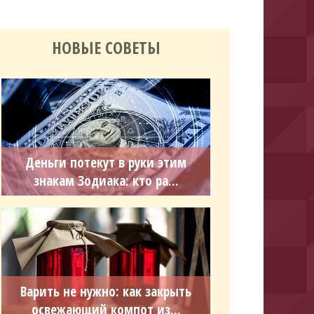
НОВЫЕ СОВЕТЫ
Деньги потекут в руки этим
знакам Зодиака: кто ра...
Варить не нужно: как закрыть
освежающий компот из...