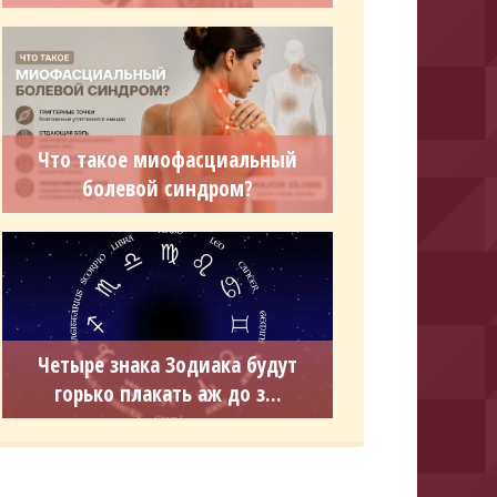
Что такое миофасциальный
болевой синдром?
Четыре знака Зодиака будут
горько плакать аж до з...