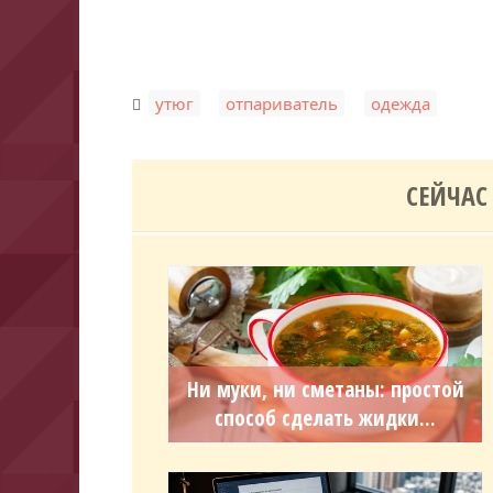
,
,
утюг
отпариватель
одежда
СЕЙЧАС
Ни муки, ни сметаны: простой
способ сделать жидки...