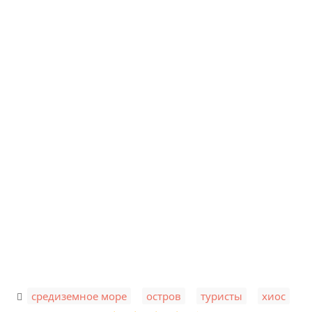
,
,
,
средиземное море
остров
туристы
хиос