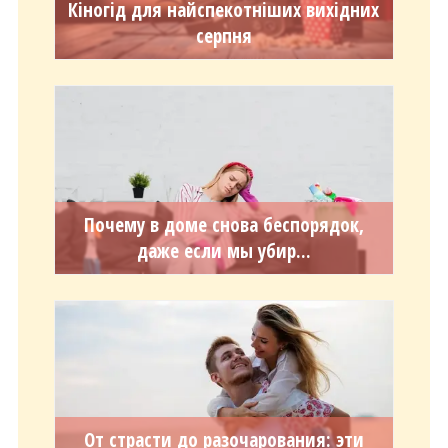
Кіногід для найспекотніших вихідних
серпня
Почему в доме снова беспорядок,
даже если мы убир...
От страсти до разочарования: эти