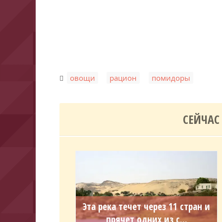
,
,
овощи
рацион
помидоры
СЕЙЧАС
Эта река течет через 11 стран и
прячет одних из с...