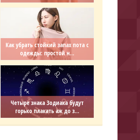
Как убрать стойкий запах пота с
одежды: простой н...
Четыре знака Зодиака будут
горько плакать аж до з...