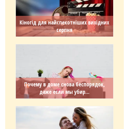
Кіногід для найспекотніших вихідних
серпня
Почему в доме снова беспорядок,
даже если мы убир...