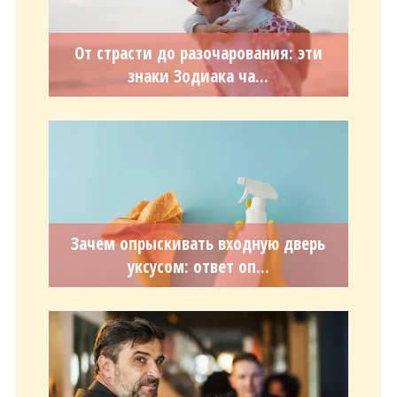
От страсти до разочарования: эти
знаки Зодиака ча...
Зачем опрыскивать входную дверь
уксусом: ответ оп...