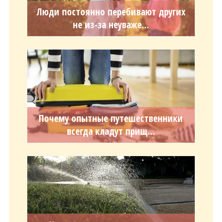
Люди постоянно перебивают других
не из-за неуваже...
Почему опытные путешественники
всегда кладут прищ...