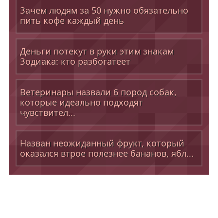
Зачем людям за 50 нужно обязательно
пить кофе каждый день
Деньги потекут в руки этим знакам
Зодиака: кто разбогатеет
Ветеринары назвали 6 пород собак,
которые идеально подходят
чувствител...
Назван неожиданный фрукт, который
оказался втрое полезнее бананов, ябл...