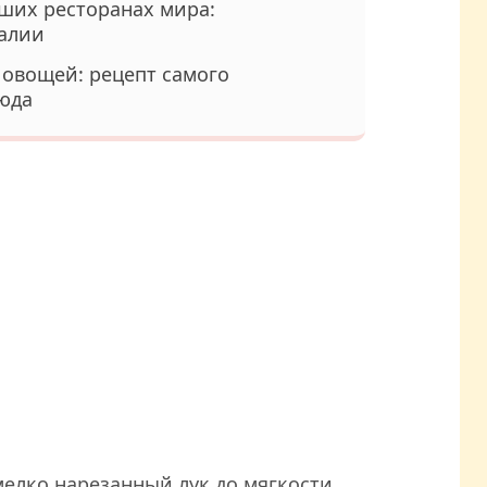
ших ресторанах мира:
алии
 овощей: рецепт самого
люда
елко нарезанный лук до мягкости.