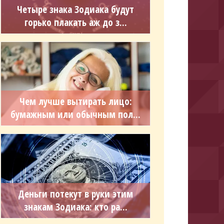
Четыре знака Зодиака будут
горько плакать аж до з...
Чем лучше вытирать лицо:
бумажным или обычным пол...
Деньги потекут в руки этим
знакам Зодиака: кто ра...