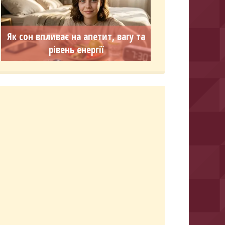
Як сон впливає на апетит, вагу та
рівень енергії