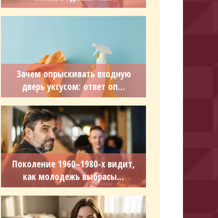
Зачем опрыскивать входную
дверь уксусом: ответ оп...
Поколение 1960–1980-х видит,
как молодежь выбрасы...