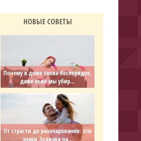
НОВЫЕ СОВЕТЫ
Почему в доме снова беспорядок,
даже если мы убир...
От страсти до разочарования: эти
знаки Зодиака ча...