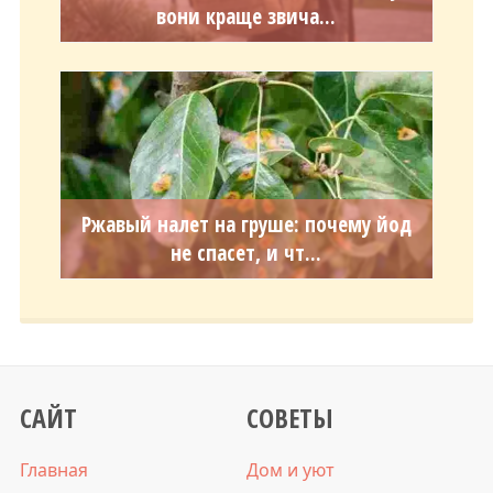
вони краще звича...
Ржавый налет на груше: почему йод
не спасет, и чт...
САЙТ
СОВЕТЫ
Главная
Дом и уют