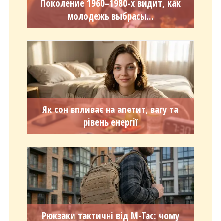
Поколение 1960–1980-х видит, как
молодежь выбрасы...
Як сон впливає на апетит, вагу та
рівень енергії
Рюкзаки тактичні від M-Tac: чому