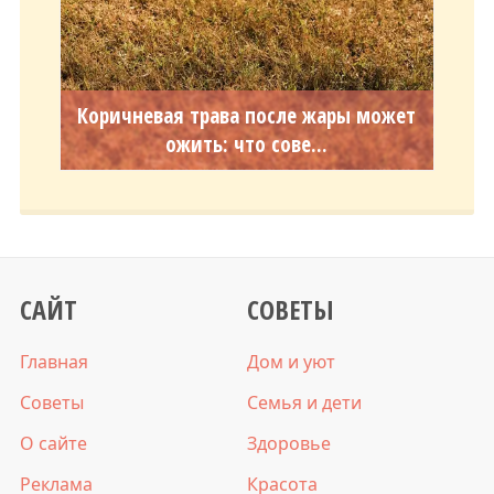
Коричневая трава после жары может
ожить: что сове...
САЙТ
СОВЕТЫ
Главная
Дом и уют
Советы
Семья и дети
О сайте
Здоровье
Реклама
Красота