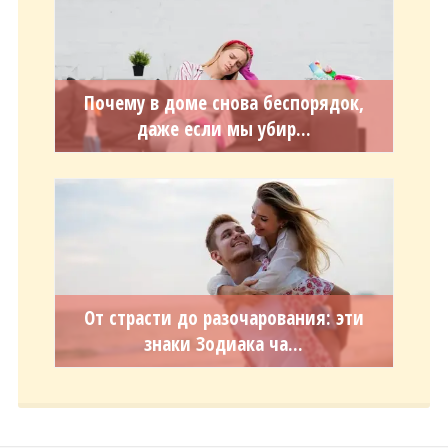
Почему в доме снова беспорядок,
даже если мы убир...
От страсти до разочарования: эти
знаки Зодиака ча...