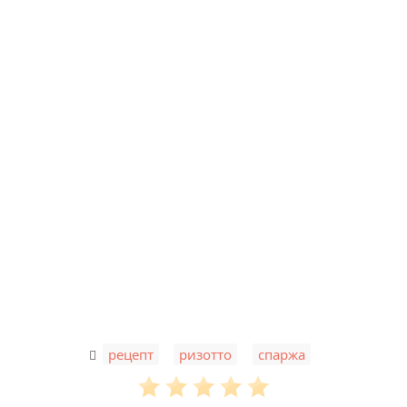
,
,
рецепт
ризотто
спаржа