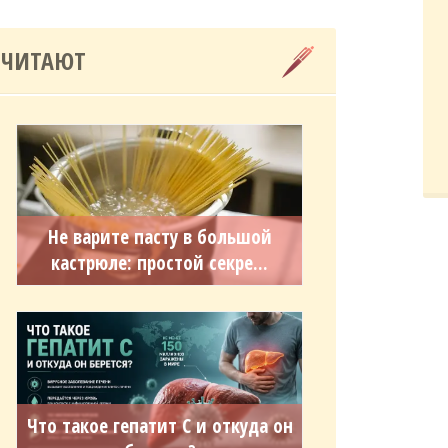
 ЧИТАЮТ
Не варите пасту в большой
кастрюле: простой секре...
Что такое гепатит С и откуда он