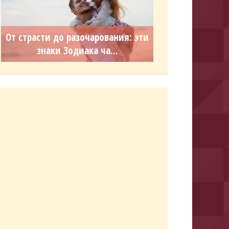
От страсти до разочарования: эти
знаки Зодиака ча...