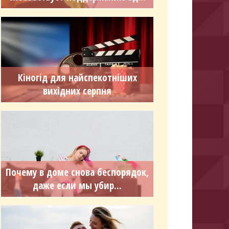
Кіногід для найспекотніших
вихідних серпня
Почему в доме снова беспорядок,
даже если мы убир...