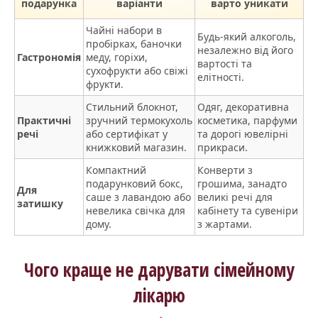
подарунка
варіанти
варто уникати
Чайні набори в
Будь-який алкоголь,
пробірках, баночки
незалежно від його
Гастрономія
меду, горіхи,
вартості та
сухофрукти або свіжі
елітності.
фрукти.
Стильний блокнот,
Одяг, декоративна
Практичні
зручний термокухоль
косметика, парфуми
речі
або сертифікат у
та дорогі ювелірні
книжковий магазин.
прикраси.
Компактний
Конверти з
подарунковий бокс,
грошима, занадто
Для
саше з лавандою або
великі речі для
затишку
невелика свічка для
кабінету та сувеніри
дому.
з жартами.
Чого краще не дарувати сімейному
лікарю