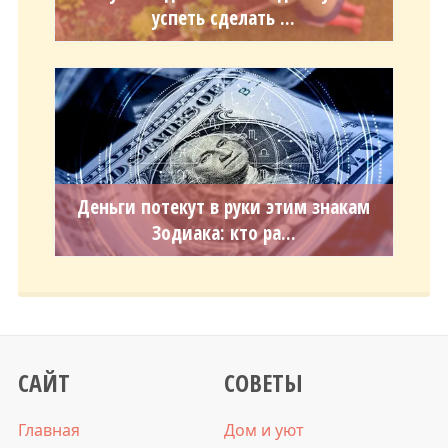
успеть сделать ...
Деньги потекут в руки этим знакам
Зодиака: кто ра...
САЙТ
СОВЕТЫ
Главная
Дом и уют