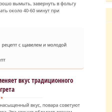
рошо вымыть, завернуть в фольгу
ать около 40-60 минут при
й рецепт с щавелем и молодой
епт
меняет вкус традиционного
грета
 насыщенный вкус, повара советуют
ра. Эта специя обладает легким