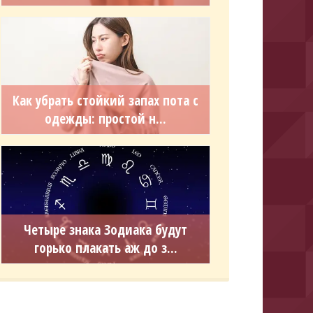
Как убрать стойкий запах пота с
одежды: простой н...
Четыре знака Зодиака будут
горько плакать аж до з...