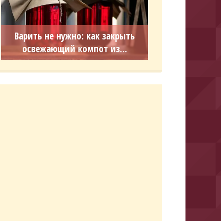
Варить не нужно: как закрыть
освежающий компот из...