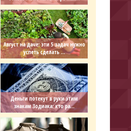
Август на даче: эти 5 задач нужно
успеть сделать ...
Деньги потекут в руки этим
знакам Зодиака: кто ра...