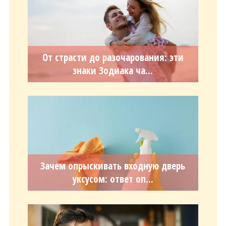
От страсти до разочарования: эти
знаки Зодиака ча...
Зачем опрыскивать входную дверь
уксусом: ответ оп...