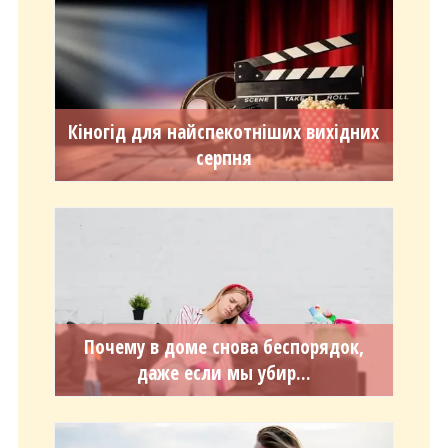
Кіногід для найспекотніших вихідних
серпня
Почему в доме снова беспорядок,
даже если мы убир...