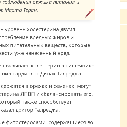
т соблюдения режима питания и
ог Марта Теран.
ь уровень холестерина двумя
отребление вредных жиров и
ных питательных веществ, которые
вести уже нанесенный вред.
и связывает холестерин в кишечнике
яснил кардиолог Дипак Талреджа.
одержатся в орехах и семенах, могут
терина ЛПВП и сбалансировать его,
который также способствует
казал доктор Талреджа.
ые фитостеролами, содержащиеся во