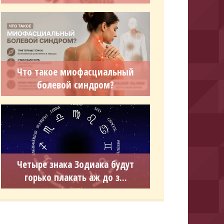
Что такое миофасциальный
болевой синдром?
Четыре знака Зодиака будут
горько плакать аж до з...