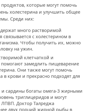
 продуктов, которые могут помочь
вень холестерина и улучшить общее
емы. Среди них:
одержат много растворимой
я связывается с холестерином в
ганизма. Чтобы получить их, можно
рловку на ужин.
створимой клетчаткой и
е помогают замедлить пищеварение
терина. Они также могут помочь
а в крови и прекрасно подходят для
я и сардины богаты омега-3 жирными
ровень триглицеридов и могут
 ЛПВП. Доктор Талреджа
енее двух порций жирной рыбы в