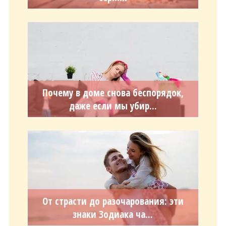
Почему в доме снова беспорядок,
даже если мы убир...
От страсти до разочарования: эти
знаки Зодиака ча...