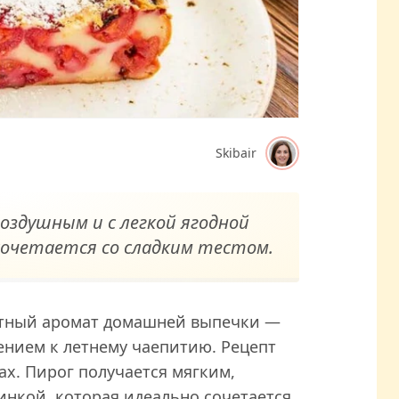
Skibair
оздушным и с легкой ягодной
сочетается со сладким тестом.
ятный аромат домашней выпечки —
ением к летнему чаепитию. Рецепт
ах. Пирог получается мягким,
инкой, которая идеально сочетается