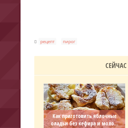
,
рецепт
пирог
СЕЙЧАС
Как приготовить яблочные
оладьи без кефира и моло...