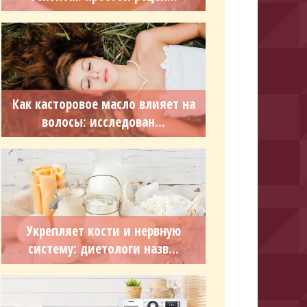
Как касторовое масло влияет на
волосы: исследован...
Укрепляет кости и нервную
систему: диетологи назв...