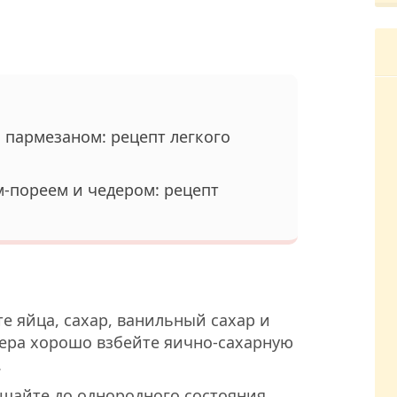
 пармезаном: рецепт легкого
-пореем и чедером: рецепт
е яйца, сахар, ванильный сахар и
ера хорошо взбейте яично-сахарную
.
шайте до однородного состояния.