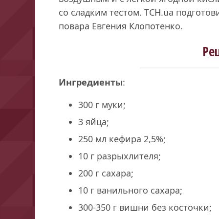
со сладким тестом. ТСН.ua подготов
повара Евгения Клопотенко.
Ре
Ингредиенты
:
300 г муки;
3 яйца;
250 мл кефира 2,5%;
10 г разрыхлителя;
200 г сахара;
10 г ванильного сахара;
300-350 г вишни без косточки;