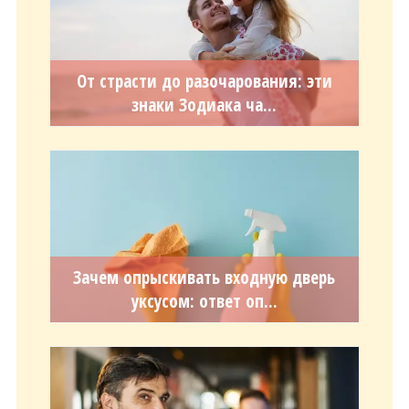
От страсти до разочарования: эти
знаки Зодиака ча...
Зачем опрыскивать входную дверь
уксусом: ответ оп...