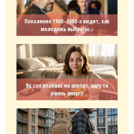
Поколение 1960–1980-х видит, как
молодежь выбрасы...
Як сон впливає на апетит, вагу та
рівень енергії