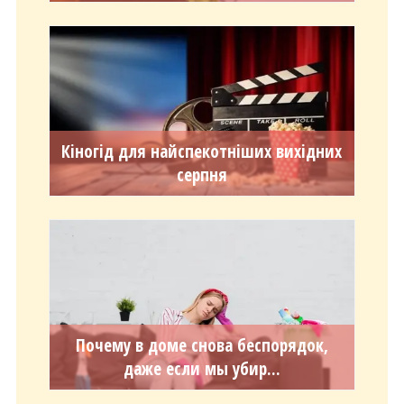
Кіногід для найспекотніших вихідних
серпня
Почему в доме снова беспорядок,
даже если мы убир...