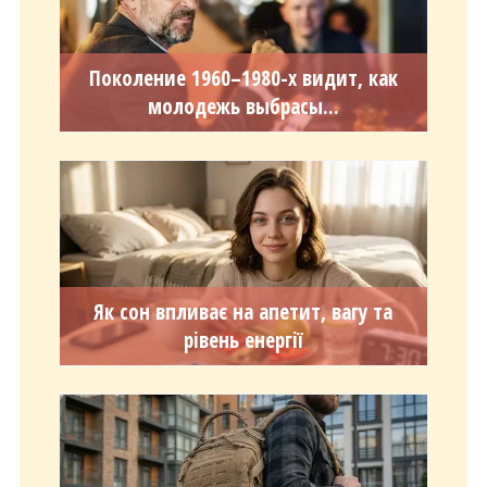
Поколение 1960–1980-х видит, как
молодежь выбрасы...
Як сон впливає на апетит, вагу та
рівень енергії