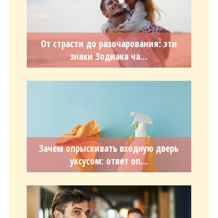
От страсти до разочарования: эти
знаки Зодиака ча...
Зачем опрыскивать входную дверь
уксусом: ответ оп...