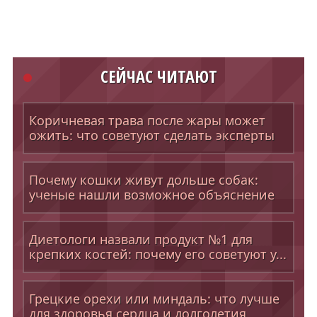
СЕЙЧАС ЧИТАЮТ
Коричневая трава после жары может
ожить: что советуют сделать эксперты
Почему кошки живут дольше собак:
ученые нашли возможное объяснение
Диетологи назвали продукт №1 для
крепких костей: почему его советуют у...
Грецкие орехи или миндаль: что лучше
для здоровья сердца и долголетия