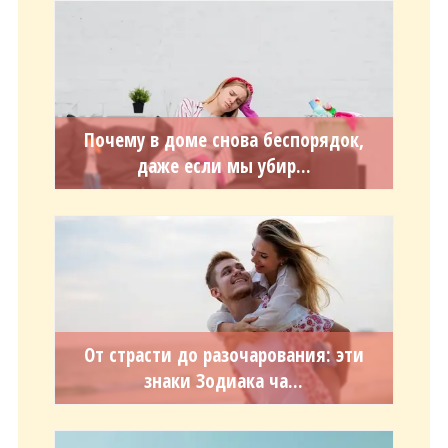
Почему в доме снова беспорядок,
даже если мы убир...
От страсти до разочарования: эти
знаки Зодиака ча...