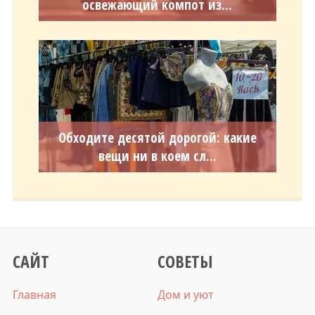
освежающий компот из...
Обходите десятой дорогой: какие
вещи ни в коем сл...
САЙТ
СОВЕТЫ
Главная
Дом и уют