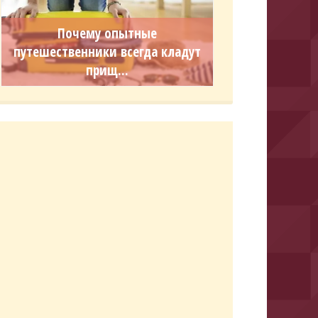
Почему опытные
путешественники всегда кладут
прищ...