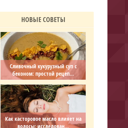
НОВЫЕ СОВЕТЫ
Сливочный кукурузный суп с
беконом: простой рецеп...
Как касторовое масло влияет на
волосы: исследован...