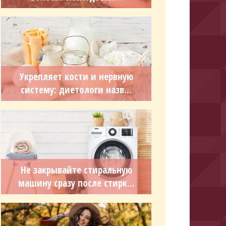
Укрепляет кости и нервную
систему: диетологи назв...
Не закрывайте стиральную
машину сразу после стирк...