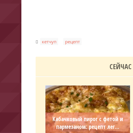
,
кетчуп
рецепт
СЕЙЧАС
Кабачковый пирог с фетой и
пармезаном: рецепт лег...