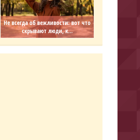
Не всегда об вежливости: вот что
скрывают люди, к...