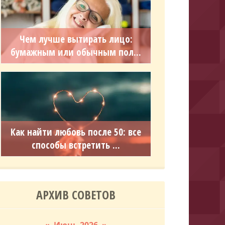
Чем лучше вытирать лицо:
бумажным или обычным пол...
Как найти любовь после 50: все
способы встретить ...
АРХИВ СОВЕТОВ
«
Июнь 2026
»