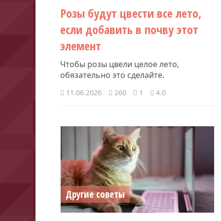
Розы будут цвести все лето,
если добавить в почву этот
элемент
Чтобы розы цвели целое лето,
обязательно это сделайте.
11.06.2026
260
1
4.0
Другие советы