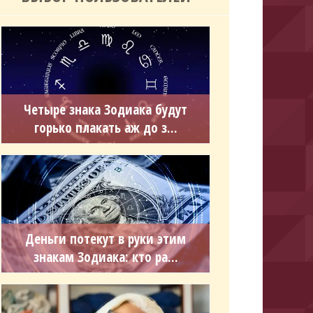
Четыре знака Зодиака будут
горько плакать аж до з...
Деньги потекут в руки этим
знакам Зодиака: кто ра...