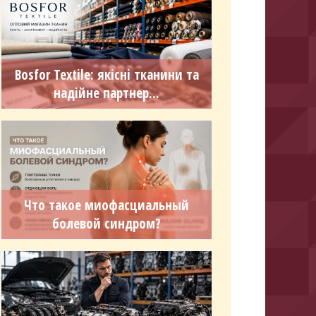
Bosfor Textile: якісні тканини та
надійне партнер...
Что такое миофасциальный
болевой синдром?