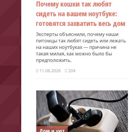
Почему кошки так любят
сидеть на вашем ноутбуке:
готовятся захватить весь дом
Эксперты объяснили, почему наши
питомцы так любят сидеть или лежать
на наших ноутбуках — причина не
такая милая, как можно было бы
предположить.
11.06.2026
204
Дом и уют