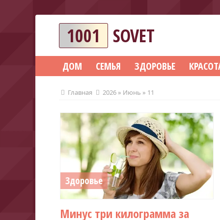
1001
SOVET
ДОМ
СЕМЬЯ
ЗДОРОВЬЕ
КРАСОТ
Главная
2026
»
Июнь
»
11
Здоровье
Минус три килограмма за