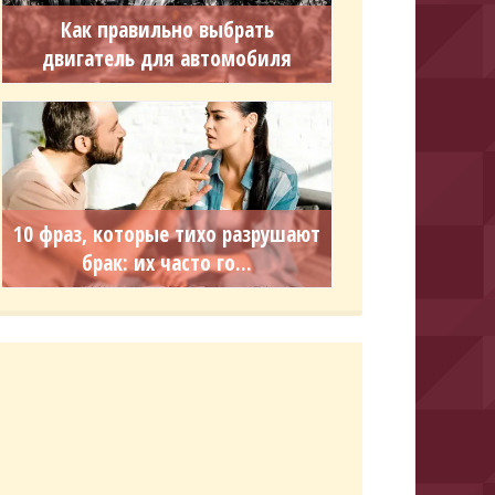
Как правильно выбрать
двигатель для автомобиля
10 фраз, которые тихо разрушают
брак: их часто го...