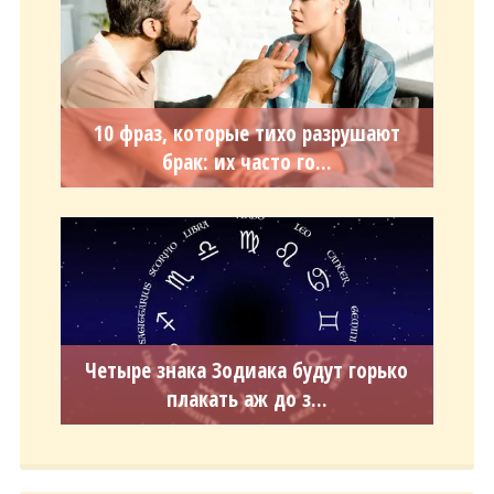
10 фраз, которые тихо разрушают
брак: их часто го...
Четыре знака Зодиака будут горько
плакать аж до з...