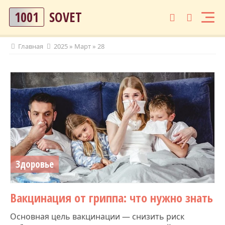
1001
SOVET
Главная
2025
»
Март
»
28
Здоровье
Вакцинация от гриппа: что нужно знать
Основная цель вакцинации — снизить риск