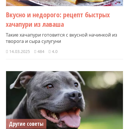
Вкусно и недорого: рецепт быстрых
хачапури из лаваша
Такие хачапури готовится с вкусной начинкой из
творога и сыра сулугуни
14.03.2025
484
4.0
Другие советы