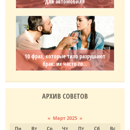
для автомобиля
10 фраз, которые тихо разрушают
брак: их часто го...
АРХИВ СОВЕТОВ
«
Март 2025
»
Пн
Вт
Ср
Чт
Пт
Сб
Вс