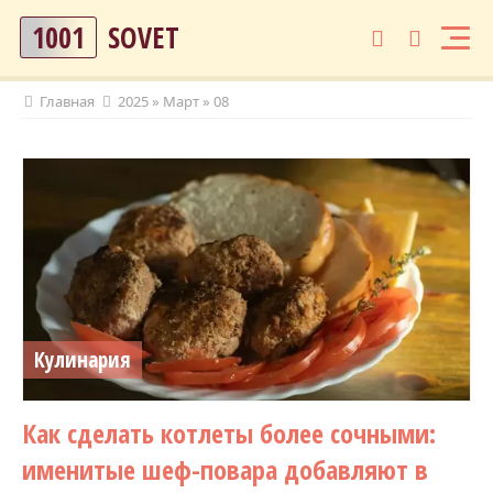
1001
SOVET
Главная
2025
»
Март
»
08
Кулинария
Как сделать котлеты более сочными:
именитые шеф-повара добавляют в