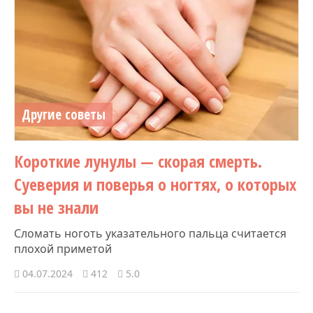
Другие советы
Короткие лунулы — скорая смерть.
Суеверия и поверья о ногтях, о которых
вы не знали
Сломать ноготь указательного пальца считается
плохой приметой
04.07.2024
412
5.0