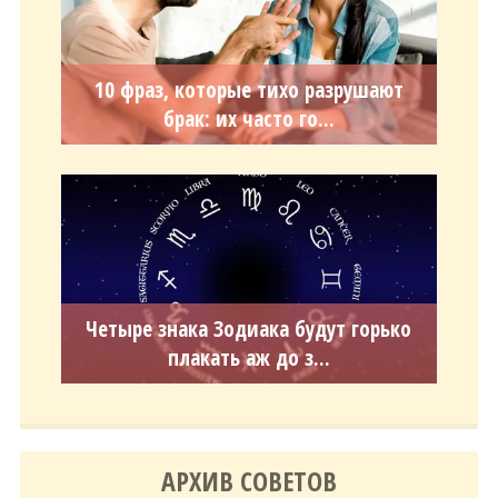
10 фраз, которые тихо разрушают
брак: их часто го...
Четыре знака Зодиака будут горько
плакать аж до з...
АРХИВ СОВЕТОВ