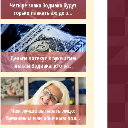
Четыре знака Зодиака будут
горько плакать аж до з...
Деньги потекут в руки этим
знакам Зодиака: кто ра...
Чем лучше вытирать лицо:
бумажным или обычным пол...