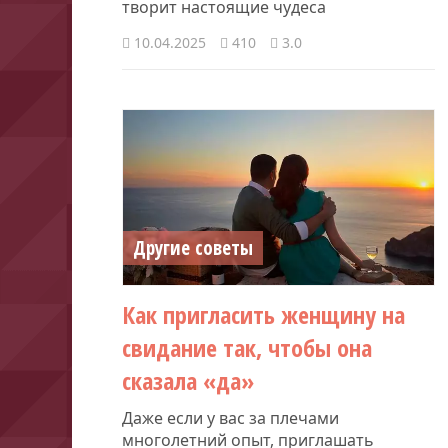
творит настоящие чудеса
10.04.2025
410
3.0
Другие советы
Как пригласить женщину на
свидание так, чтобы она
сказала «да»
Даже если у вас за плечами
многолетний опыт, приглашать