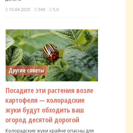
10.04.2025
549
5.0
Другие советы
Посадите эти растения возле
картофеля — колорадские
жуки будут обходить ваш
огород десятой дорогой
Колорадские жуки крайне опасны для