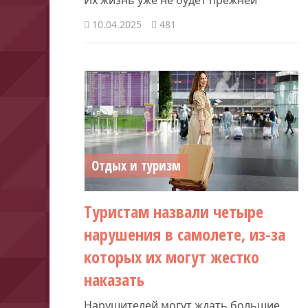
10.04.2025
481
Отдых и туризм
Туристам назвали четыре
нарушения в самолете, из-за
которых их могут жестко
наказать
Нарушителей могут ждать большие