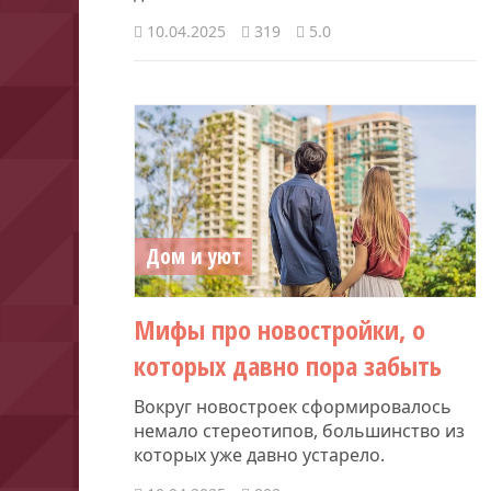
10.04.2025
319
5.0
Дом и уют
Мифы про новостройки, о
которых давно пора забыть
Вокруг новостроек сформировалось
немало стереотипов, большинство из
которых уже давно устарело.