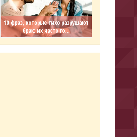
10 фраз, которые тихо разрушают
брак: их часто го...