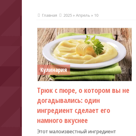
Главная
2025
»
Апрель
»
10
Кулинария
Трюк с пюре, о котором вы не
догадывались: один
ингредиент сделает его
намного вкуснее
Этот малоизвестный ингредиент