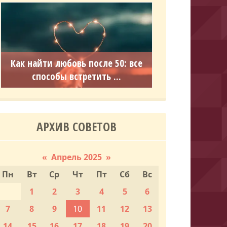
Как найти любовь после 50: все
способы встретить ...
АРХИВ СОВЕТОВ
«
Апрель 2025
»
Пн
Вт
Ср
Чт
Пт
Сб
Вс
1
2
3
4
5
6
7
8
9
10
11
12
13
14
15
16
17
18
19
20