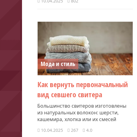
10.04.2025
802
Мода и стиль
Как вернуть первоначальный
вид севшего свитера
Большинство свитеров изготовлены
из натуральных волокон: шерсти,
кашемира, хлопка или их смесей
10.04.2025
267
4.0