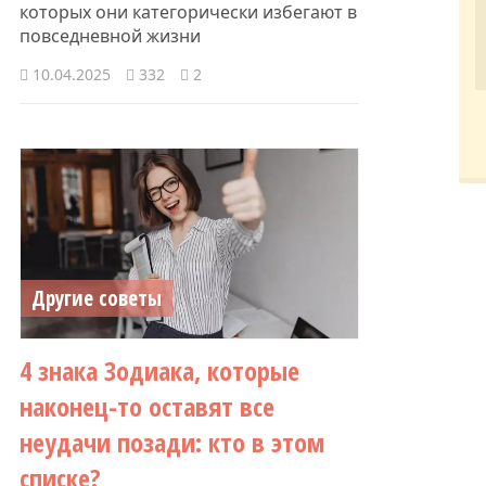
которых они категорически избегают в
повседневной жизни
10.04.2025
332
2
Другие советы
4 знака Зодиака, которые
наконец-то оставят все
неудачи позади: кто в этом
списке?