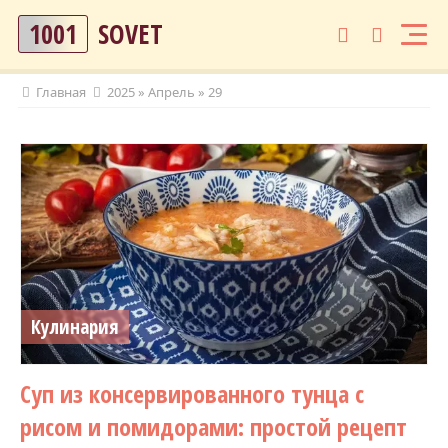
1001
SOVET
Главная
2025
»
Апрель
»
29
Кулинария
Суп из консервированного тунца с
рисом и помидорами: простой рецепт