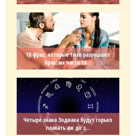
10 фраз, которые тихо разрушают
брак: их часто го...
Четыре знака Зодиака будут горько
плакать аж до з...