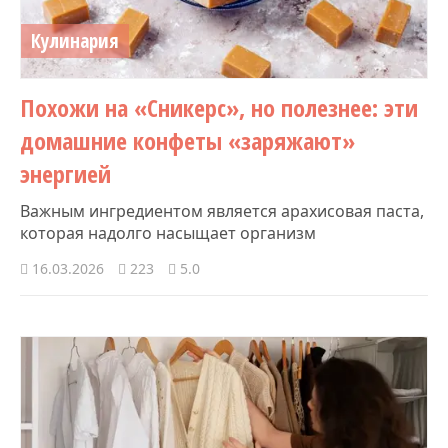
Кулинария
Похожи на «Сникерс», но полезнее: эти
домашние конфеты «заряжают»
энергией
Важным ингредиентом является арахисовая паста,
которая надолго насыщает организм
16.03.2026
223
5.0