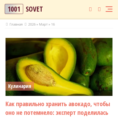
1001
SOVET
Главная
2026
»
Март
»
16
Кулинария
Как правильно хранить авокадо, чтобы
оно не потемнело: эксперт поделилась