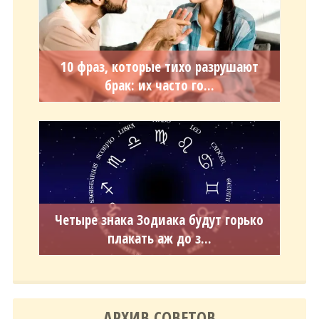
10 фраз, которые тихо разрушают
брак: их часто го...
Четыре знака Зодиака будут горько
плакать аж до з...
АРХИВ СОВЕТОВ