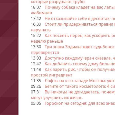
которые разрушают трубы
18:07
Почему собака кладет на вас лап
любимцев
17:42
Не отказывайте себе в десертах: 
16:39
Стоит ли придерживаться правил 
нарушать
15:22
Как посеять перец: как ускорить р
неделю раньше
13:30
Три знака Зодиака ждет судьбон
перевернется
13:03
Доступно каждому: врач сказала, 
12:47
Как добавить своему дому больш
11:49
Как варить рис, чтобы он получи
простой ингредиент
11:35
Лофты на юго-западе Москвы: ую
09:26
Бегите от такого косметолога: 4 
07:31
Вы никогда не догадаетесь, почем
могут улучшить их жизнь
05:05
Гороскоп на сегодня: для всех зна