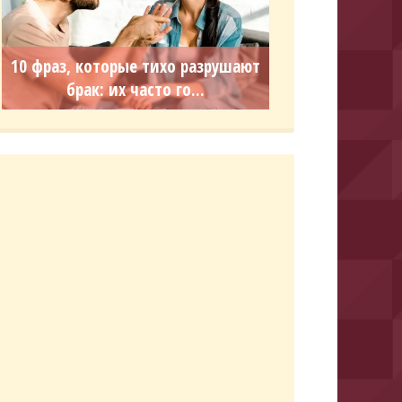
10 фраз, которые тихо разрушают
брак: их часто го...