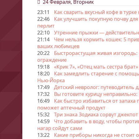
24 Февраля, Вторник
23:11
Как сварить вкусный кофе в турке
22:46
Как улучшить покупную почву для 
перлит
22:10
Утренние прыжки — действительн
21:14
Чем нельзя кормить кошек: 5 при
ваших любимцев
20:22
Быстрорастущая живая изгородь: 
ограждение
19:18
«Крик 7», «Отец мать сестра брат
18:20
Как замедлить старение с помощь
Нью-Йорка
17:49
Детский невролог: путеводитель 
17:32
Вы готовите курицу неправильно: 
16:49
Как быстро избавиться от запаха 
поможет аптечный продукт
15:32
Три знака Зодиака сорвут джекпот
14:59
Что добавить в воду, чтобы проти
нагар сойдут сами
13:22
Какие приборы никогда не стоит о