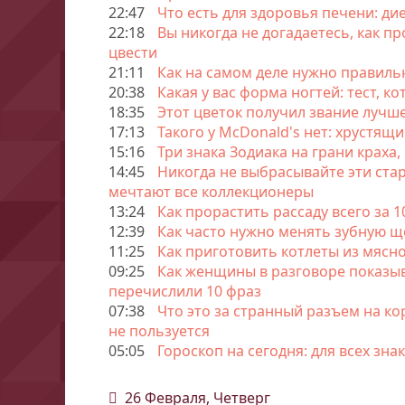
22:47
Что есть для здоровья печени: ди
22:18
Вы никогда не догадаетесь, как п
цвести
21:11
Как на самом деле нужно правиль
20:38
Какая у вас форма ногтей: тест, к
18:35
Этот цветок получил звание лучше
17:13
Такого у McDonald's нет: хрустящи
15:16
Три знака Зодиака на грани краха,
14:45
Никогда не выбрасывайте эти ста
мечтают все коллекционеры
13:24
Как прорастить рассаду всего за 1
12:39
Как часто нужно менять зубную щ
11:25
Как приготовить котлеты из мясн
09:25
Как женщины в разговоре показыв
перечислили 10 фраз
07:38
Что это за странный разъем на ко
не пользуется
05:05
Гороскоп на сегодня: для всех зна
26 Февраля, Четверг