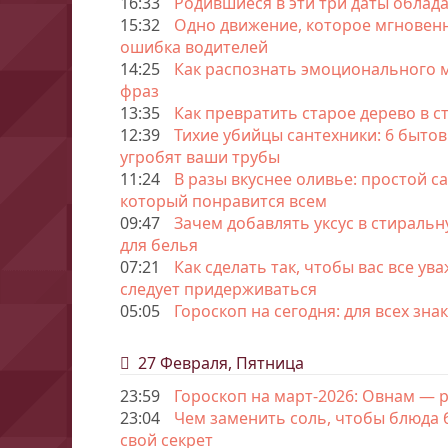
16:33
Родившиеся в эти три даты облада
15:32
Одно движение, которое мгновенн
ошибка водителей
14:25
Как распознать эмоционального м
фраз
13:35
Как превратить старое дерево в 
12:39
Тихие убийцы сантехники: 6 быто
угробят ваши трубы
11:24
В разы вкуснее оливье: простой са
который понравится всем
09:47
Зачем добавлять уксус в стирал
для белья
07:21
Как сделать так, чтобы вас все ув
следует придерживаться
05:05
Гороскоп на сегодня: для всех зна
27 Февраля, Пятница
23:59
Гороскоп на март-2026: Овнам — 
23:04
Чем заменить соль, чтобы блюда 
свой секрет