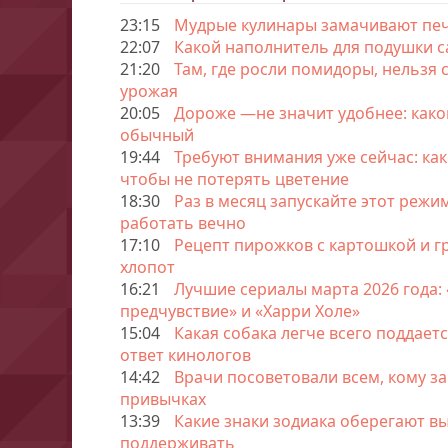
23:15
Мудрые кулинары замачивают пече
22:07
Какой наполнитель для подушки 
21:20
Там, где росли помидоры, нельзя 
урожая
20:05
Дороже —не значит удобнее: как
обычный
19:44
Требуют внимания уже сейчас: как
чтобы не потерять цветение
18:30
Раз в месяц запускайте этот реж
работать вечно
17:10
Рецепт пирожков с картошкой и гр
хлопот
16:21
Лучшие сериалы марта 2026 года: 
предчувствие» и «Харри Холе»
15:04
Какая собака легче всего поддает
ответ кинологов
14:42
Врачи посоветовали всем, кому за 
привычках
13:39
Какие знаки зодиака оберегают вы
поддерживать