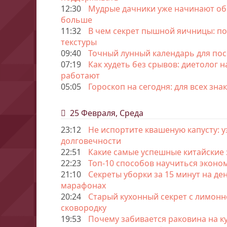
12:30
Мудрые дачники уже начинают обр
больше
11:32
В чем секрет пышной яичницы: по
текстуры
09:40
Точный лунный календарь для посе
07:19
Как худеть без срывов: диетолог 
работают
05:05
Гороскоп на сегодня: для всех зна
25 Февраля, Среда
23:12
Не испортите квашеную капусту: у
долговечности
22:51
Какие самые успешные китайские 
22:23
Топ-10 способов научиться эконо
21:10
Секреты уборки за 15 минут на ден
марафонах
20:24
Старый кухонный секрет с лимонн
сковородку
19:53
Почему забивается раковина на ку