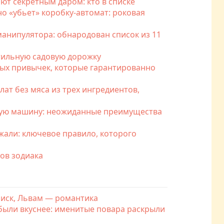
ют секретным даром: кто в списке
о «убьет» коробку-автомат: роковая
анипулятора: обнародован список из 11
стильную садовую дорожку
вых привычек, которые гарантированно
лат без мяса из трех ингредиентов,
ьную машину: неожиданные преимущества
ажали: ключевое правило, которого
ков зодиака
риск, Львам — романтика
были вкуснее: именитые повара раскрыли