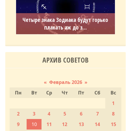
Четыре знака Зодиака будут горько
плакать аж до з...
АРХИВ СОВЕТОВ
«
Февраль 2026
»
Пн
Вт
Ср
Чт
Пт
Сб
Вс
1
2
3
4
5
6
7
8
9
10
11
12
13
14
15