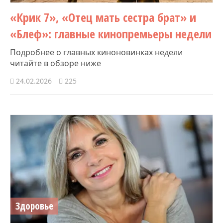
«Крик 7», «Отец мать сестра брат» и
«Блеф»: главные кинопремьеры недели
Подробнее о главных киноновинках недели
читайте в обзоре ниже
24.02.2026
225
Здоровье