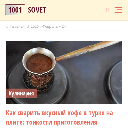
1001
SOVET
Главная
2026
»
Февраль
»
24
Кулинария
Как сварить вкусный кофе в турке на
плите: тонкости приготовления