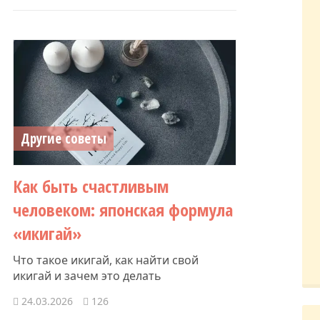
Другие советы
Как быть счастливым
человеком: японская формула
«икигай»
Что такое икигай, как найти свой
икигай и зачем это делать
24.03.2026
126