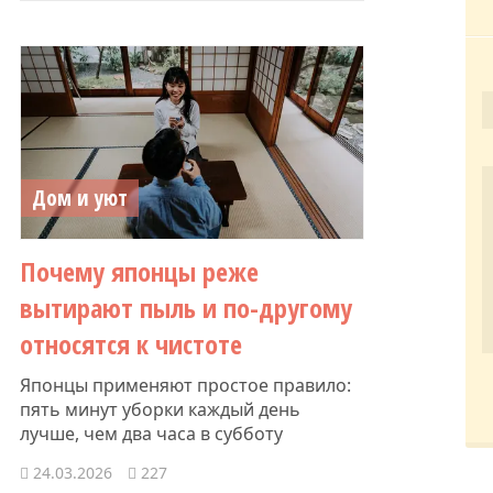
Дом и уют
Почему японцы реже
вытирают пыль и по-другому
относятся к чистоте
Японцы применяют простое правило:
пять минут уборки каждый день
лучше, чем два часа в субботу
24.03.2026
227