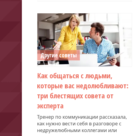
Другие советы
Как общаться с людьми,
которые вас недолюбливают:
три блестящих совета от
эксперта
Тренер по коммуникации рассказала,
как нужно вести себя в разговоре с
недружелюбными коллегами или