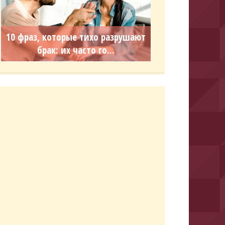
10 фраз, которые тихо разрушают
брак: их часто го...