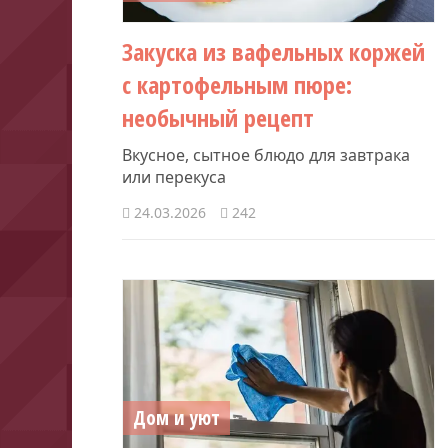
Закуска из вафельных коржей
с картофельным пюре:
необычный рецепт
Вкусное, сытное блюдо для завтрака
или перекуса
24.03.2026
242
Дом и уют