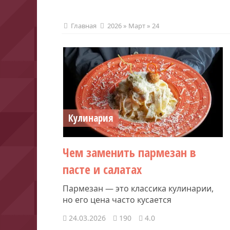
Главная
2026
»
Март
»
24
Кулинария
Чем заменить пармезан в
пасте и салатах
Пармезан — это классика кулинарии,
но его цена часто кусается
24.03.2026
190
4.0