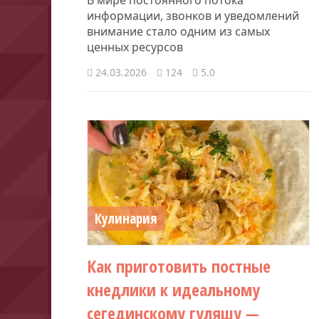
информации, звонков и уведомлений
внимание стало одним из самых
ценных ресурсов
24.03.2026
124
5.0
Кулинария
Как приготовить постные
кнедлики к идеальному
сегединскому гуляшу —