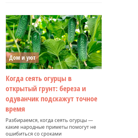
Дом и уют
Когда сеять огурцы в
открытый грунт: береза и
одуванчик подскажут точное
время
Разбираемся, когда сеять огурцы —
какие народные приметы помогут не
ошибиться со сроками