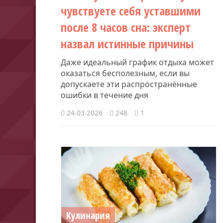
чувствуете себя уставшими
после 8 часов сна: эксперт
назвал истинные причины
Даже идеальный график отдыха может
оказаться бесполезным, если вы
допускаете эти распространённые
ошибки в течение дня
24.03.2026
248
1
Кулинария