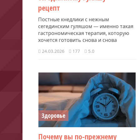
рецепт
Постные кнедлики с нежным
сегединским гуляшом — именно такая
гастрономическая терапия, которую
хочется готовить снова и снова
24.03.2026
177
5.0
Здоровье
Почему вы по-прежнему