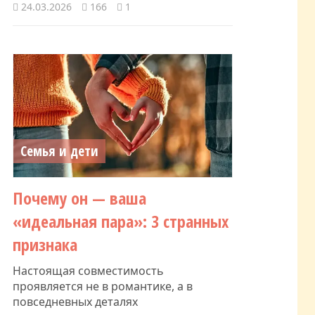
24.03.2026
166
1
Семья и дети
Почему он — ваша
«идеальная пара»: 3 странных
признака
Настоящая совместимость
проявляется не в романтике, а в
повседневных деталях